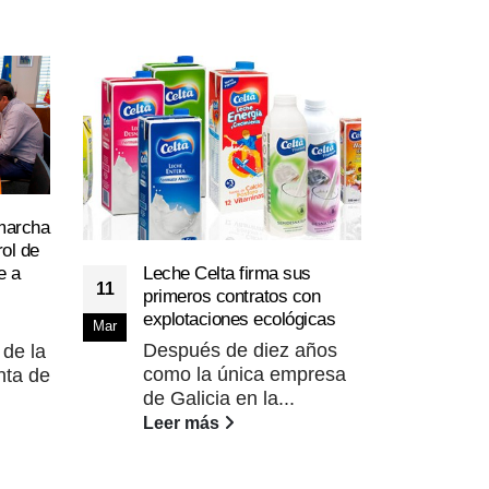
marcha
ol de
Leche Celta firma sus
e a
El p
11
08
primeros contratos con
vaca
explotaciones ecológicas
inte
Mar
Abr
Después de diez años
El p
 de la
como la única empresa
lec
nta de
de Galicia en la...
Esp
Leer más
Lee