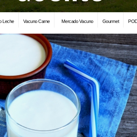
o Leche
Vacuno Carne
Mercado Vacuno
Gourmet
POD