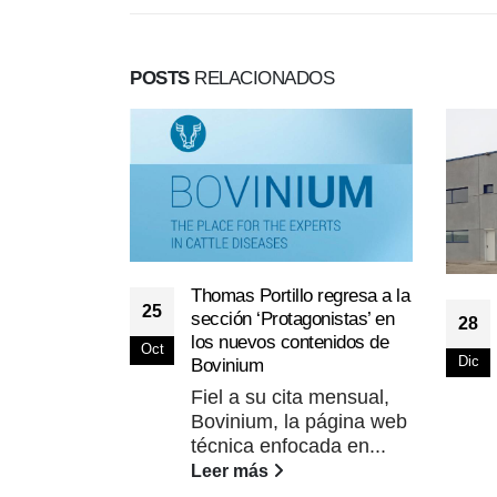
POSTS
RELACIONADOS
Thomas Portillo regresa a la
25
sección ‘Protagonistas’ en
28
los nuevos contenidos de
Oct
Dic
Bovinium
Fiel a su cita mensual,
Bovinium, la página web
técnica enfocada en...
Leer más