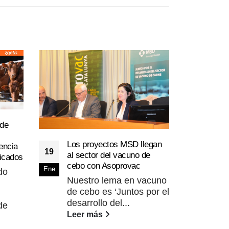
NOR
26
sucu
Bras
Jun
 de
Nore
en S
Los proyectos MSD llegan
encia
19
Jorg
al sector del vacuno de
licados
res
cebo con Asoprovac
Ene
do
Lee
Nuestro lema en vacuno
de cebo es ‘Juntos por el
desarrollo del...
de
Leer más