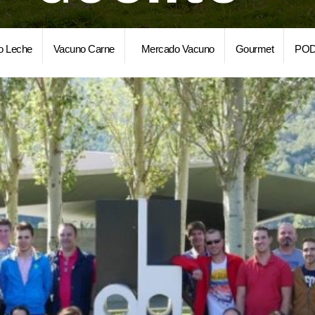
o Leche
Vacuno Carne
Mercado Vacuno
Gourmet
POD