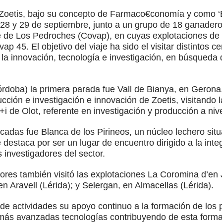
oetis, bajo su concepto de Farmaco€conomía y como ‘Esp
, 28 y 29 de septiembre, junto a un grupo de 18 ganader
 de Los Pedroches (Covap), en cuyas explotaciones de 
ap 45. El objetivo del viaje ha sido el visitar distintos 
a innovación, tecnología e investigación, en búsqueda d
rdoba) la primera parada fue Vall de Bianya, en Geron
cción e investigación e innovación de Zoetis, visitando 
i de Olot, referente en investigación y producción a niv
cadas fue Blanca de los Pirineos, un núcleo lechero situ
e destaca por ser un lugar de encuentro dirigido a la int
os investigadores del sector.
ores también visitó las explotaciones La Coromina d’en 
n Aravell (Lérida); y Selergan, en Almacellas (Lérida).
 de actividades su apoyo continuo a la formación de los
 más avanzadas tecnologías contribuyendo de esta forma 