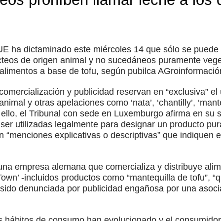
a UE ha dictaminado este miércoles 14 que sólo se puede
ácteos de origen animal y no sucedáneos puramente veg
alimentos a base de tofu, según pubilca AGroinformació
omercialización y publicidad reservan en “exclusiva” el
animal y otras apelaciones como ‘nata’, ‘chantilly’, ‘mant
r ello, el Tribunal con sede en Luxemburgo afirma en su 
er utilizadas legalmente para designar un producto pu
n “menciones explicativas o descriptivas” que indiquen e
 una empresa alemana que comercializa y distribuye ali
own’ -incluidos productos como “mantequilla de tofu”, “q
 sido denunciada por publicidad engañosa por una asoci
 los hábitos de consumo han evolucionado y el consumido