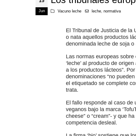
15
Jun
Vacuno leche
leche
,
normativa
El Tribunal de Justicia de l
o nata aquellos productos l
denominada leche de soja o 
Las normas europeas sobre c
‘leche’ al producto de origen 
a los productos lácteos”. Po
denominaciones “no pueden s
el etiquetado se complete co
trata.
El fallo responde al caso de
veganos bajo la marca ‘TofuT
cheese” o “cream”- y que ha
competencia desleal.
La firma ‘bio’ sostiene que