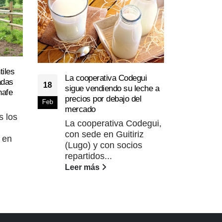
tiles
La cooperativa Codegui
La l
adas
18
sigue vendiendo su leche a
09
las 
nafe
precios por debajo del
las 
Feb
May
mercado
El 
s los
La cooperativa Codegui,
clá
con sede en Guitiriz
lín
 en
(Lugo) y con socios
cons
repartidos...
Lee
Leer más