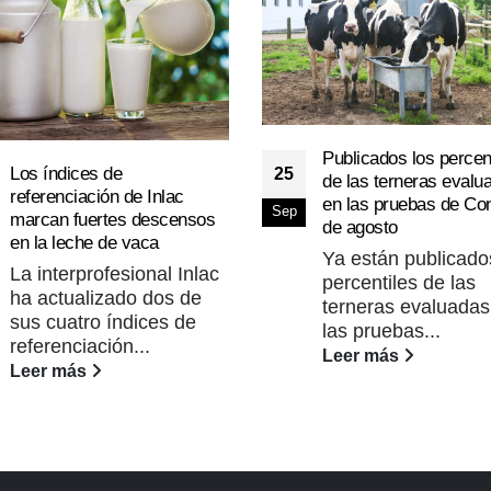
Publicados los percen
Los índices de
25
de las terneras evalu
referenciación de Inlac
en las pruebas de Co
Sep
marcan fuertes descensos
de agosto
en la leche de vaca
Ya están publicado
La interprofesional Inlac
percentiles de las
ha actualizado dos de
terneras evaluadas
sus cuatro índices de
las pruebas...
referenciación...
Leer más
Leer más