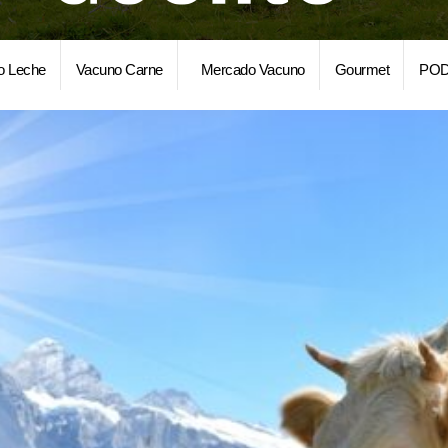
o Leche
Vacuno Carne
Mercado Vacuno
Gourmet
POD