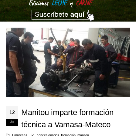
Manitou imparte formación
12
Jul
técnica a Vamasa-Mateco
Empresas
concesionarios
,
formación
,
manitou