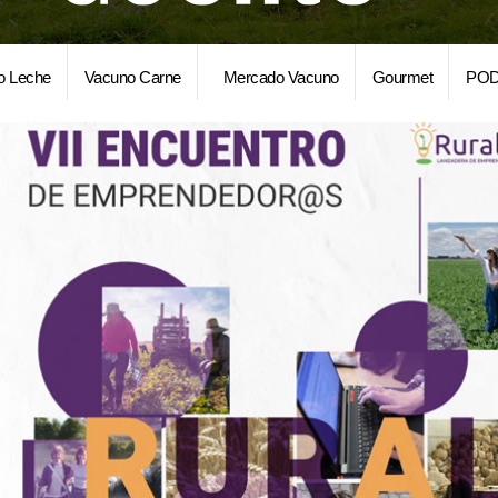
o Leche
Vacuno Carne
Mercado Vacuno
Gourmet
POD