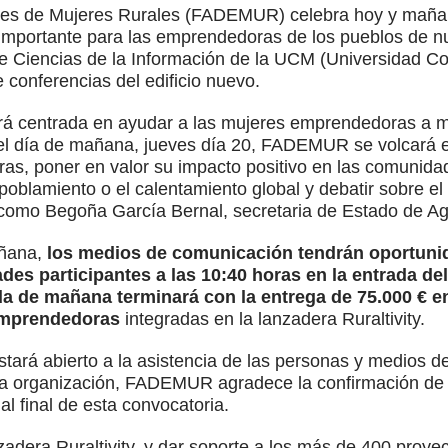
nes de Mujeres Rurales (FADEMUR) celebra hoy y mañan
ás importante para las emprendedoras de los pueblos de n
 de Ciencias de la Información de la UCM (Universidad C
 conferencias del edificio nuevo.
ará centrada en ayudar a las mujeres emprendedoras a m
l día de mañana, jueves día 20, FADEMUR se volcará en 
s, poner en valor su impacto positivo en las comunidad
poblamiento o el calentamiento global y debatir sobre el
 como Begoña García Bernal, secretaria de Estado de Agr
ñana,
los medios de comunicación tendrán oportuni
des participantes a las 10:40 horas en la entrada del
da de mañana terminará con la entrega de 75.000 € e
emprendedoras
integradas en la lanzadera Ruraltivity.
estará abierto a la asistencia de las personas y medios 
da organización, FADEMUR agradece la confirmación de 
l final de esta convocatoria.
adera Ruraltivity, y dar soporte a los más de 400 proye