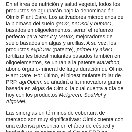
En el área de nutrición y salud vegetal, todos los
productos se agruparán bajo la denominación
Olmix Plant Care. Los activadores microbianos de
la biomasa del suelo
geO2, neOsol
y
humeO
,
basados en oligoelementos, serán el refuerzo
perfecto para
Stor-it
y
Matrix
, mejoradores de
suelo basados en algas y arcillas. A su vez, los
productos
explOrer
(patente),
primeO
y
akeO
,
fertilizantes bioestimulantes basados también en
oligoelementos, se unirán a la patente
Marathon,
abono órgano-mineral de larga duración de Olmix
Plant Care. Por último, el bioestimulante foliar de
PRP,
agrOptim
, se añadirá a la innovadora gama
basada en algas de Olmix, la cual cuenta a día de
hoy con los productos
Melgreen, SeaMel
y
AlgoMel
.
Las sinergias en términos de cobertura de
mercado son muy significativas: Olmix cuenta con
una extensa presencia en el área de césped y