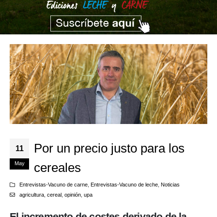
Por un precio justo para los
11
May
cereales
Entrevistas-Vacuno de carne
,
Entrevistas-Vacuno de leche
,
Noticias
agricultura
,
cereal
,
opinión
,
upa
El incremento de costes derivado de la