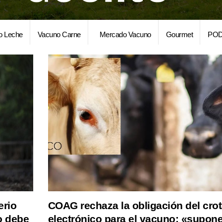
o Leche
Vacuno Carne
Mercado Vacuno
Gourmet
POD
erio
COAG rechaza la obligación del crot
o debe
electrónico para el vacuno: «supon