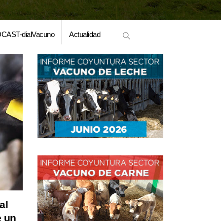
CAST-dialVacuno
Actualidad
al
e un