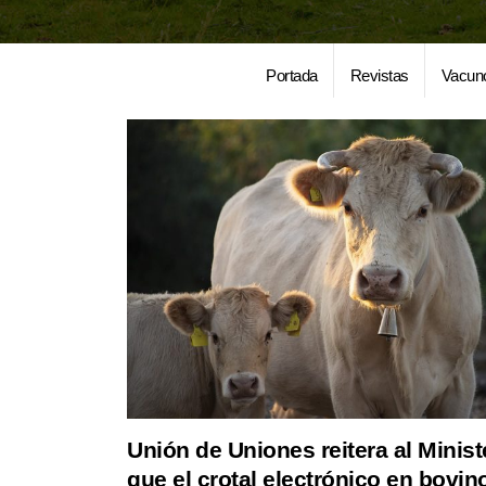
Portada
Revistas
Vacun
Unión de Uniones reitera al Minist
que el crotal electrónico en bovin