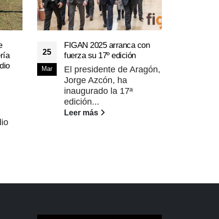
La r
28
e
FIGAN 2025 arranca con
pres
25
ría
fuerza su 17º edición
cará
Ene
dio
ambi
El presidente de Aragón,
Mar
Jorge Azcón, ha
“El 
inaugurado la 17ª
desc
edición...
bell
Leer más
Lee
io