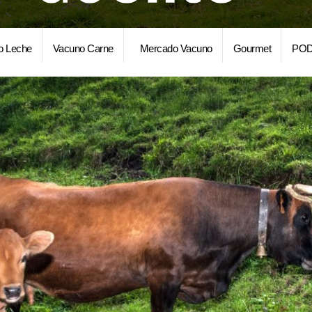
o Leche
Vacuno Carne
Mercado Vacuno
Gourmet
POD