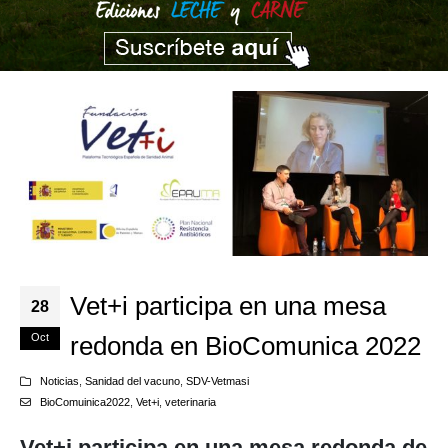
Vet+i participa en una mesa
28
Oct
redonda en BioComunica 2022
Noticias
,
Sanidad del vacuno
,
SDV-Vetmasi
BioComuinica2022
,
Vet+i
,
veterinaria
Vet+i participa en una mesa redonda de