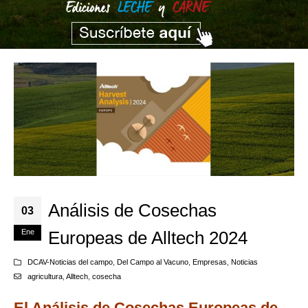
Análisis de Cosechas
03
Ene
Europeas de Alltech 2024
DCAV-Noticias del campo
,
Del Campo al Vacuno
,
Empresas
,
Noticias
agricultura
,
Alltech
,
cosecha
El Análisis de Cosechas Europeas de