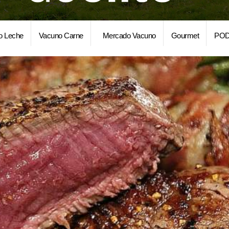
o Leche
Vacuno Carne
Mercado Vacuno
Gourmet
POD