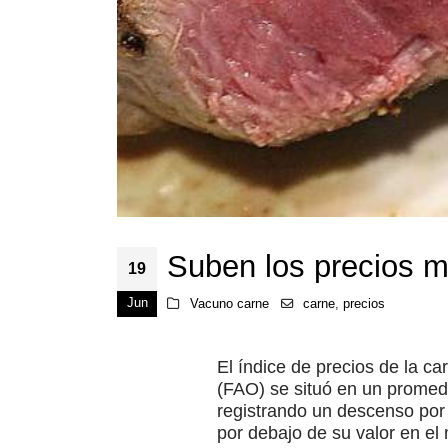
Suben los precios mu
19
Jun
Vacuno carne
carne
,
precios
El índice de precios de la ca
(FAO) se situó en un promedi
registrando un descenso por 
por debajo de su valor en e