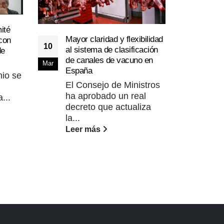
ité
Mayor claridad y flexibilidad
con
10
al sistema de clasificación
de
de canales de vacuno en
Javi
Mar
07
España
Expo
nio se
Vacu
El Consejo de Ministros
Mar
Sal
ha aprobado un real
...
decreto que actualiza
El p
la...
Dip
Leer más
Sal
Igle
Expo
Lee