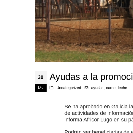
Ayudas a la promoci
30
Dic
Uncategorized
ayudas
,
carne
,
leche
Se ha aprobado en Galicia l
de actividades de informació
informa Africor Lugo en su p
Podrán ser beneficiarias de