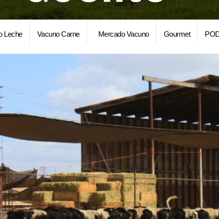
o Leche
Vacuno Carne
Mercado Vacuno
Gourmet
POD