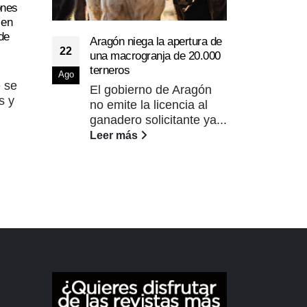
ones
 en
de
Aragón niega la apertura de
El M
22
una macrogranja de 20.000
23
jorn
terneros
Ago
comu
Jun
e se
El gobierno de Aragón
El d
s y
no emite la licencia al
Pro
ganadero solicitante ya...
Mer
Leer más
Fer
inau
Lee