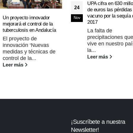
UPA cifra en 630 mill
24
de euros las pérdidas
vacuno por la sequía 
Un proyecto innovador
Nov
2017
mejorará el control de la
tuberculosis en Andalucía
La falta de
precipitaciones qu
El proyecto de
vive en nuestro paí
innovación ‘Nuevas
la...
medidas y técnicas de
Leer más
control de la...
Leer más
¡Suscríbete a nuestra
Newsletter!