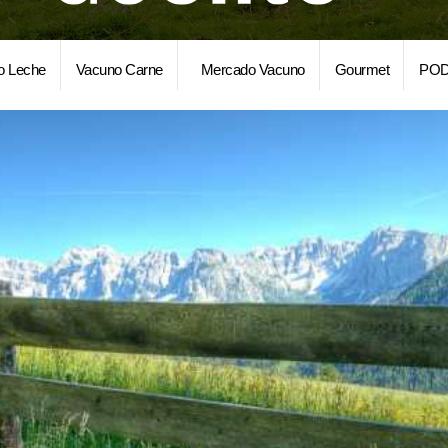
o Leche
Vacuno Carne
Mercado Vacuno
Gourmet
POD