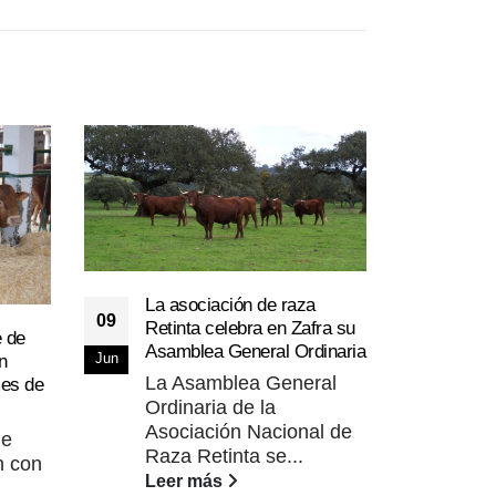
Astu
La asociación de raza
24
09
para
Retinta celebra en Zafra su
e de
disp
Asamblea General Ordinaria
May
Jun
n
del 
La Asamblea General
mes de
La 
Ordinaria de la
Desa
Asociación Nacional de
de
Rec
Raza Retinta se...
n con
Prin
Leer más