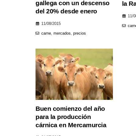
gallega con un descenso
la R
del 20% desde enero
11/0
11/08/2015
carn
carne
,
mercados
,
precios
Buen comienzo del año
para la producción
cárnica en Mercamurcia