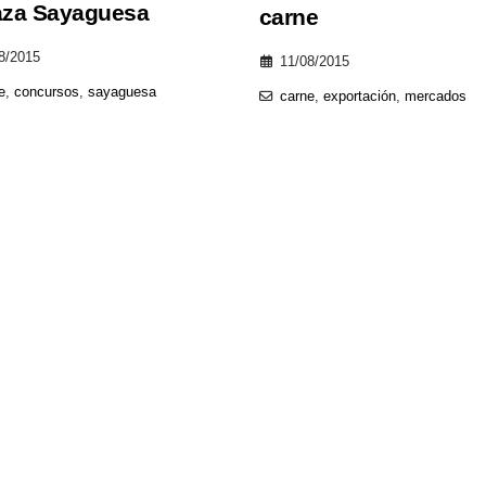
aza Sayaguesa
carne
8/2015
11/08/2015
e
,
concursos
,
sayaguesa
carne
,
exportación
,
mercados