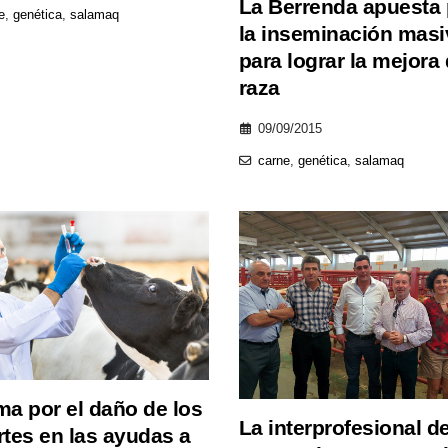
La Berrenda apuesta 
e
,
genética
,
salamaq
la inseminación masi
para lograr la mejora 
raza
09/09/2015
carne
,
genética
,
salamaq
ma por el daño de los
La interprofesional de
rtes en las ayudas a