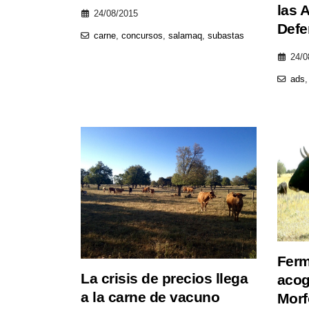
las 
24/08/2015
Defe
carne
,
concursos
,
salamaq
,
subastas
24/0
ads
Ferm
La crisis de precios llega
acog
a la carne de vacuno
Morf