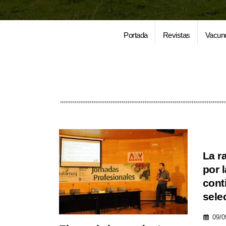
Portada
Revistas
Vacun
La r
por 
cont
sele
09/0