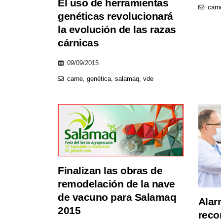
El uso de herramientas
carn
genéticas revolucionará
la evolución de las razas
cárnicas
09/09/2015
carne
,
genética
,
salamaq
,
vde
Finalizan las obras de
remodelación de la nave
de vacuno para Salamaq
Alar
2015
reco