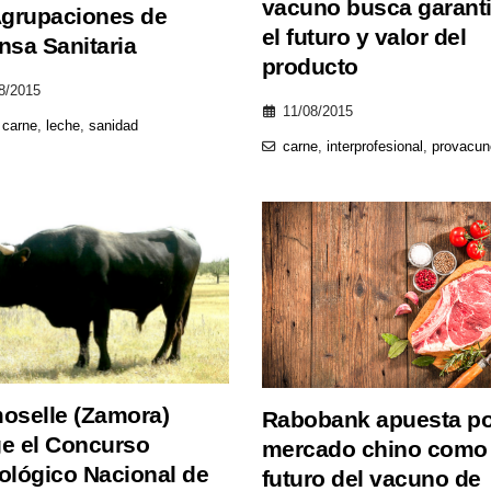
vacuno busca garanti
Agrupaciones de
el futuro y valor del
nsa Sanitaria
producto
8/2015
11/08/2015
,
carne
,
leche
,
sanidad
carne
,
interprofesional
,
provacun
oselle (Zamora)
Rabobank apuesta po
e el Concurso
mercado chino como 
ológico Nacional de
futuro del vacuno de