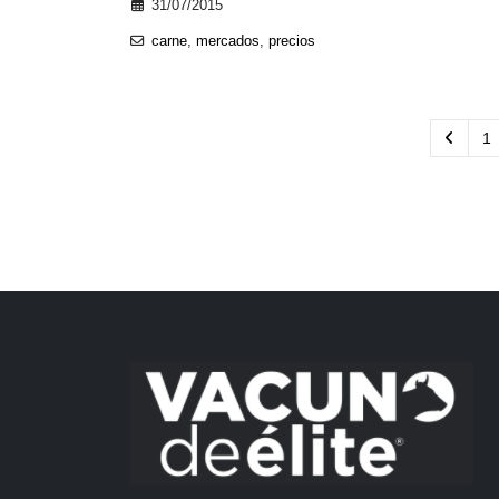
31/07/2015
carne
,
mercados
,
precios
1