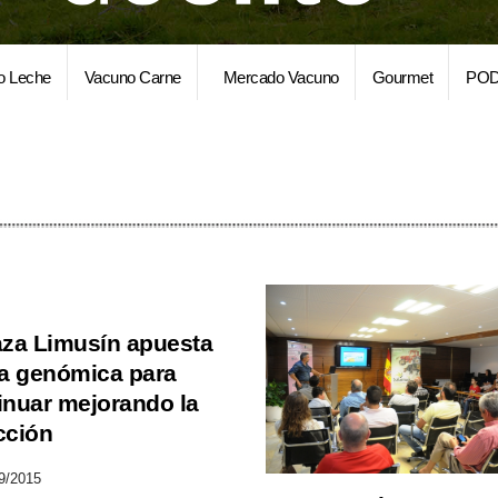
o Leche
Vacuno Carne
Mercado Vacuno
Gourmet
POD
aza Limusín apuesta
la genómica para
inuar mejorando la
cción
9/2015