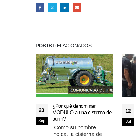
POSTS
RELACIONADOS
¿Por qué denominar
23
12
MODULO a una cisterna de
purín?
Sep
Jul
¡Como su nombre
indica, la cisterna de