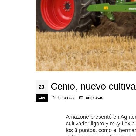
Cenio, nuevo cultiva
23
Ene
Empresas
empresas
Amazone presentó en Agritec
cultivador ligero y muy flex
los 3 puntos, como el herma