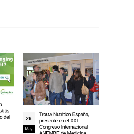
la
Boeh
08
titis
orga
Trouw Nutrition España,
o del
gana
26
Dic
presente en el XXI
Piri
Congreso Internacional
May
El 
ANEMBE de Medicina