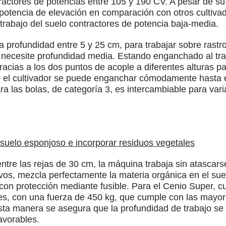
tractores de potencias entre 105 y 190 CV. A pesar de su
potencia de elevación en comparación con otros cultivado
 trabajo del suelo contractores de potencia baja-media.
 profundidad entre 5 y 25 cm, para trabajar sobre rastro
 necesite profundidad media. Estando enganchado al tract
, gracias a los dos puntos de acople a diferentes alturas
a, el cultivador se puede enganchar cómodamente hasta 
a las bolas, de categoría 3, es intercambiable para var
l suelo esponjoso e incorporar residuos vegetales
ntre las rejas de 30 cm, la máquina trabaja sin atascar
vos, mezcla perfectamente la materia orgánica en el sue
 con protección mediante fusible. Para el Cenio Super, c
s, con una fuerza de 450 kg, que cumple con las mayor
ta manera se asegura que la profundidad de trabajo se 
avorables.