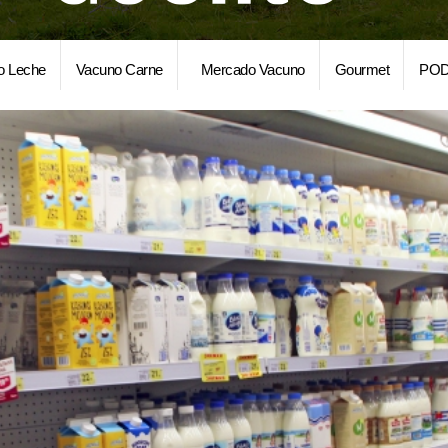
o Leche
Vacuno Carne
Mercado Vacuno
Gourmet
POD