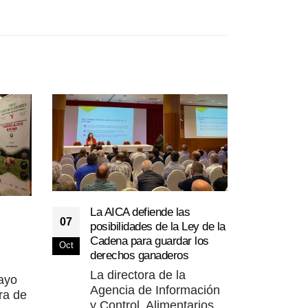
La AICA defiende las
07
posibilidades de la Ley de la
Casi
Cadena para guardar los
23
gana
Oct
derechos ganaderos
Conc
Sep
La directora de la
Avil
ayo
Agencia de Información
El 
ra de
y Control. Alimentarios