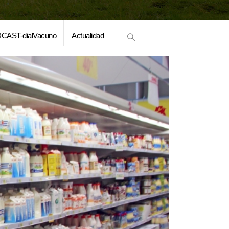
CAST-dialVacuno
Actualidad