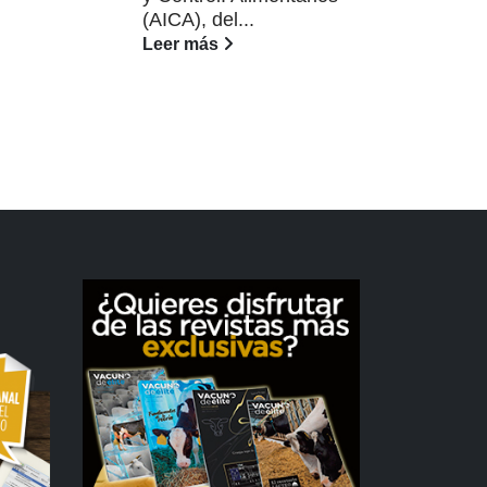
Nac
(AICA), del...
Avi
Leer más
cele
Lee