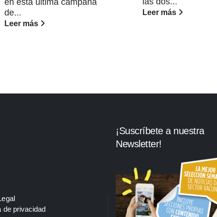
las dos...
en esta última campaña
de...
Leer más
Leer más
¡Suscríbete a nuestra
Newsletter!
Legal
a de privacidad