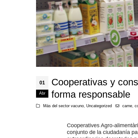
Cooperativas y cons
01
forma responsable
Abr
Más del sector vacuno
,
Uncategorized
carne
,
c
Cooperatives Agro-alimentàr
conjunto de la ciudadanía p