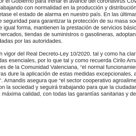
or el Gobierno para frenar el avance del coronavirus Co
rabajando con normalidad en la producción y distribuci
tase el estado de alarma en nuestro país. En las últim
e seguridad para garantizar la protección de su masa soc
e igual forma, mantienen la prestación de servicios bási
mercados, tiendas de suministros o gasolineras, adopta
adas por las autoridades.
en vigor del Real Decreto-Ley 10/2020, tal y como ha cla
das esenciales, por lo que tal y como recuerda Cirilo Arn
ies de la Comunidad Valenciana, “el normal funcionamie
ras dure la aplicación de estas medidas excepcionales, 
. Arnandis asegura que “el sector cooperativo agroalime
 la sociedad y seguirá trabajando para que la ciudada
 máxima calidad, con todas las garantías sanitarias y de