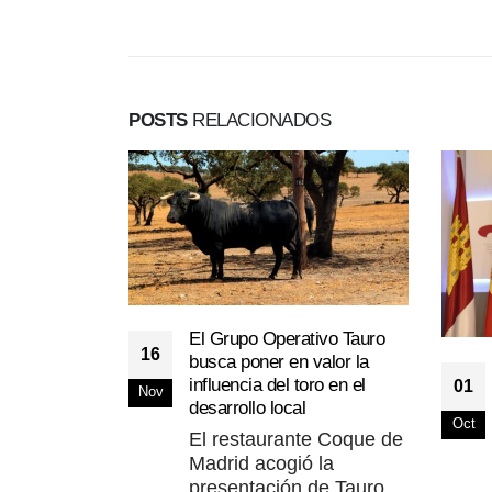
POSTS
RELACIONADOS
El Grupo Operativo Tauro
16
busca poner en valor la
influencia del toro en el
01
Nov
desarrollo local
Oct
El restaurante Coque de
Madrid acogió la
presentación de Tauro,