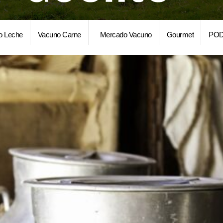
o Leche
Vacuno Carne
Mercado Vacuno
Gourmet
POD