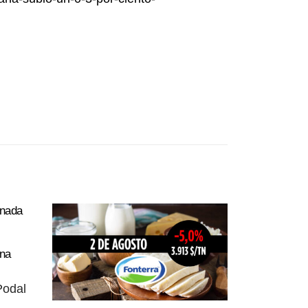
rnada
na
Podal