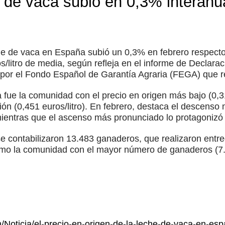
e de vaca subió en 0,3% interanu
eche de vaca en España subió un 0,3% en febrero respect
os/litro de media, según refleja en el informe de Declara
por el Fondo Español de Garantía Agraria (FEGA) que r
a fue la comunidad con el precio en origen más bajo (0,31
ión (0,451 euros/litro). En febrero, destaca el descenso
ientras que el ascenso más pronunciado lo protagonizó
e contabilizaron 13.483 ganaderos, que realizaron entr
mo la comunidad con el mayor número de ganaderos (7.4
m/Noticia/el-precio-en-origen-de-la-leche-de-vaca-en-esp