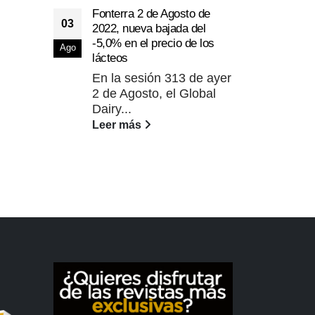
Fonterra 2 de Agosto de
03
2022, nueva bajada del
El a
-5,0% en el precio de los
28
las 
Ago
lácteos
INLA
Dic
En la sesión 313 de ayer
El s
2 de Agosto, el Global
Agri
Dairy...
Ali
Leer más
Cab
terc
Lee