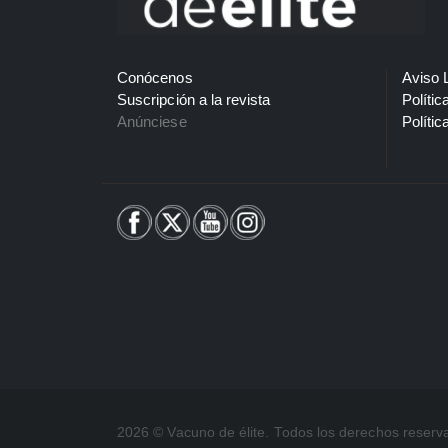
Conócenos
Aviso 
Suscripción a la revista
Polític
Anúnciese
Polític
2026 © Vacuno de élite. Todos los derechos reserv