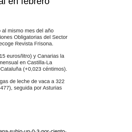
al en febrero
o al mismo mes del año
ciones Obligatorias del Sector
ecoge Revista Frisona.
5 euros/litro) y Canarias la
 mensual en Castilla-La
 Cataluña (+0,023 céntimos).
egas de leche de vaca a 322
77), seguida por Asturias
ana-subio-un-0-3-por-ciento-