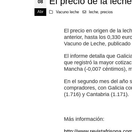
El precio de la lech
08
Abr
Vacuno leche
leche
,
precios
El precio en origen de la l
anterior, hasta los 0,330 eur
Vacuno de Leche, publicado 
El informe detalla que Galici
que registró la mayor cotizac
Mancha (-0,007 céntimos), m
En el segundo mes del año s
compradores, con Galicia co
(1.716) y Cantabria (1.171).
Más información:
http://www.revistafrisona.co