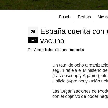
Portada
Revistas
Vacun
España cuenta con 
20
vacuno
Oct
Vacuno leche
leche
,
mercados
Un total de ocho Organizaci
según refleja el Ministerio 
(Lacteoscoop y Agaprol), ot
Galicia (Aprolact y Unión Le
Las Organizaciones de Produc
con el objetivo de poder nego