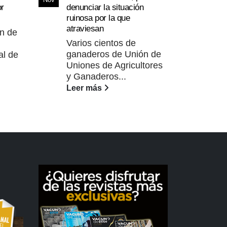
ASAJ
Nov
or
denunciar la situación
23
la G
ruinosa por la que
los 
Dic
atraviesan
ón de
indu
Varios cientos de
ASA
ganaderos de Unión de
al de
cons
Uniones de Agricultores
Gan
y Ganaderos...
Alim
Leer más
Lee