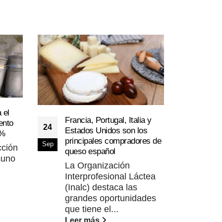
 el
Francia, Portugal, Italia y
Duda
ento
24
21
Estados Unidos son los
polv
5%
principales compradores de
merc
Sep
Jul
ción
queso español
El 
cuno
La Organización
Agr
Interprofesional Láctea
apl
(Inalc) destaca las
seg
grandes oportunidades
Lee
que tiene el...
Leer más