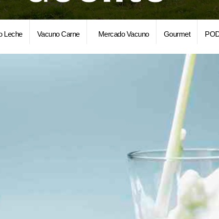
o Leche
Vacuno Carne
Mercado Vacuno
Gourmet
POD