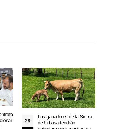
Asaj
ontrato
Los ganaderos de la Sierra
09
cont
cionar
28
de Urbasa tendrán
la I
n
Dic
cobertura para monitorizar