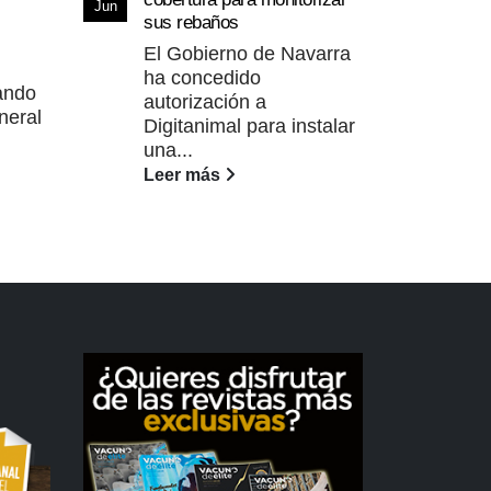
Vacu
Jun
sus rebaños
Asa
El Gobierno de Navarra
con
ha concedido
Rura
ando
autorización a
la...
neral
Digitanimal para instalar
Lee
una...
Leer más