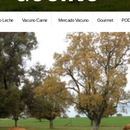
o Leche
Vacuno Carne
Mercado Vacuno
Gourmet
POD