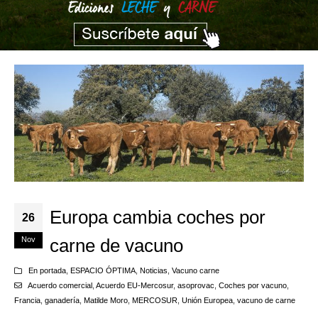
Europa cambia coches por
26
Nov
carne de vacuno
En portada
,
ESPACIO ÓPTIMA
,
Noticias
,
Vacuno carne
Acuerdo comercial
,
Acuerdo EU-Mercosur
,
asoprovac
,
Coches por vacuno
,
Francia
,
ganadería
,
Matilde Moro
,
MERCOSUR
,
Unión Europea
,
vacuno de carne