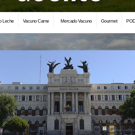
o Leche
Vacuno Carne
Mercado Vacuno
Gourmet
POD