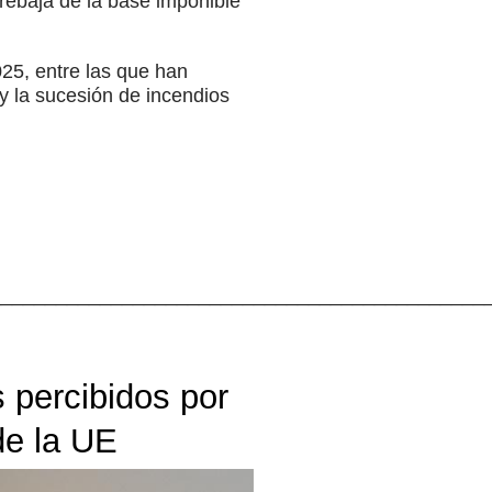
rebaja de la base imponible
025, entre las que han
y la sucesión de incendios
_____________________________________________
s percibidos por
de la UE