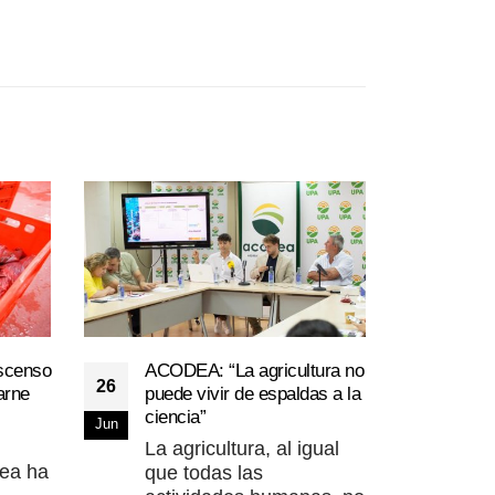
scenso
ACODEA: “La agricultura no
Unió
26
13
arne
puede vivir de espaldas a la
enco
ciencia”
de t
Jun
Ene
los 
La agricultura, al igual
sacr
ea ha
que todas las