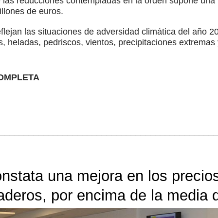
e las reducciones contempladas en la orden supone una 
llones de euros.
flejan las situaciones de adversidad climática del año 2
, heladas, pedriscos, vientos, precipitaciones extremas 
COMPLETA
____________________________________________
onstata una mejora en los precio
aderos, por encima de la media 