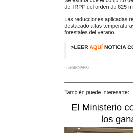
Se estima que el conjunto d
del IRPF del orden de 825 mi
Las reducciones aplicadas re
destacado altas temperaturas
forestales del verano.
>LEER
AQUÍ
NOTICIA 
(Fuente:MAPA)
_______________________
También puede interesarte:
El Ministerio c
los gan