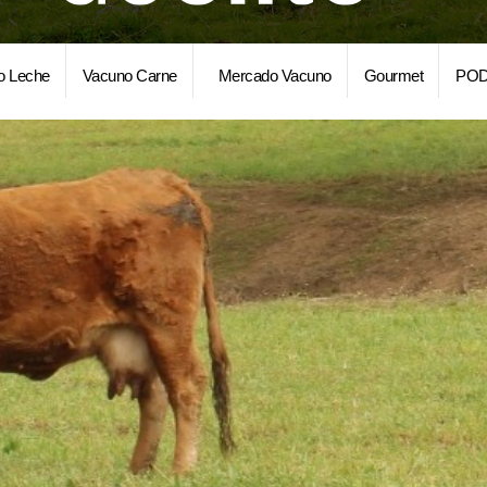
o Leche
Vacuno Carne
Mercado Vacuno
Gourmet
POD