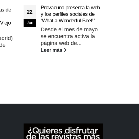
Provacuno presenta la web
as de
La L
22
y los perfiles sociales de
26
a
reco
‘What a Wonderful Beef!’
Viejo
carn
Jun
Mar
Desde el mes de mayo
La 
se encuentra activa la
drid)
de 
página web de...
 de
llam
Leer más
lema
Lee