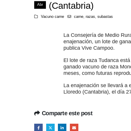
(Cantabria)
Abr
Vacuno carne
carne
,
razas
,
subastas
La Consejería de Medio Rura
enajenación, un lote de gan
publica Vive Campoo.
El lote de raza Tudanca est
ganado vacuno de raza Monch
meses, como futuras reprodu
La enajenación se llevará a e
Lloredo (Cantabria), el día 2
Comparte este post