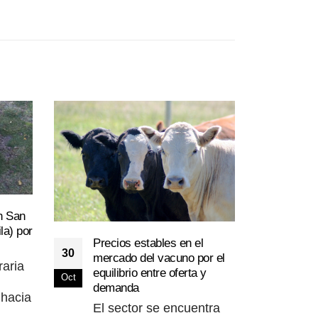
La X
n San
21
espe
la) por
Precios estables en el
vacu
Oct
30
mercado del vacuno por el
Los 
raria
equilibrio entre oferta y
gan
Oct
demanda
com
 hacia
El sector se encuentra
med