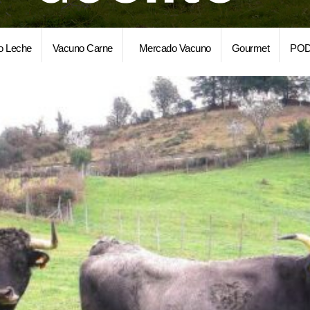
o Leche
Vacuno Carne
Mercado Vacuno
Gourmet
POD