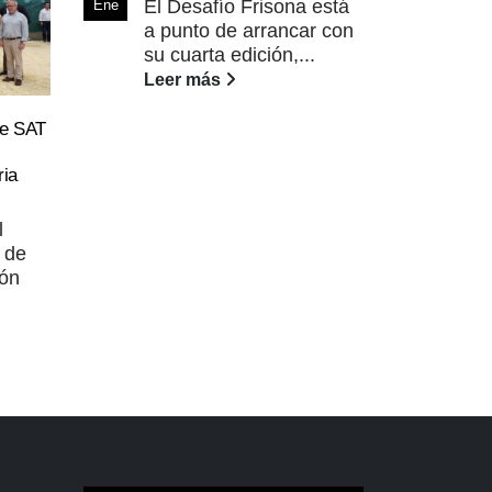
El Desafío Frisona está
Ene
a punto de arrancar con
su cuarta edición,...
Leer más
 de SAT
Son 
25
Vac
ia
Mall
May
Son
l
de 
 de
Qua
són
(Men
Lee