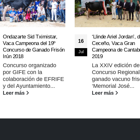
Ondazarte Sid Tximistar,
‘Llinde Ariel Jordan’,
16
Vaca Campeona del 19º
Ceceño, Vaca Gran
Concurso de Ganado Frisón
Campeona de Cantabr
Jul
Irún 2018
2019
Concurso organizado
La XXIV edición de
por GIFE con la
Concurso Regional
colaboración de EFRIFE
ganado vacuno fri
y del Ayuntamiento...
‘Memorial José...
Leer más
Leer más