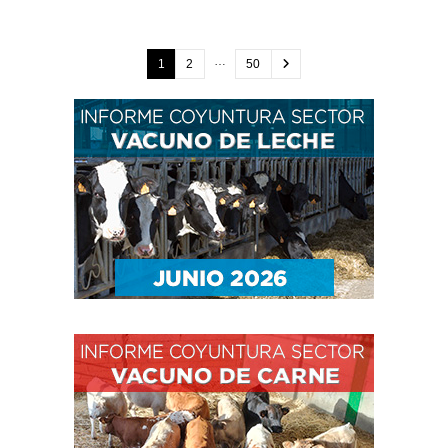
…
1
2
50