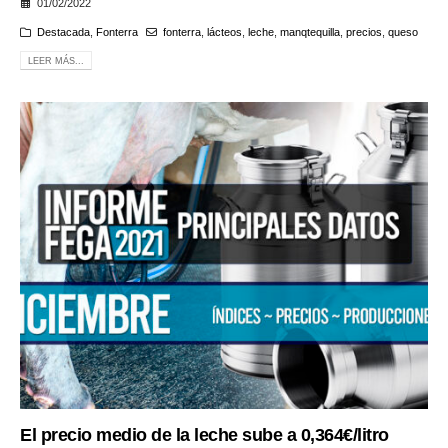
01/02/2022
Destacada
,
Fonterra
fonterra
,
lácteos
,
leche
,
manqtequilla
,
precios
,
queso
LEER MÁS...
El precio medio de la leche sube a 0,364€/litro