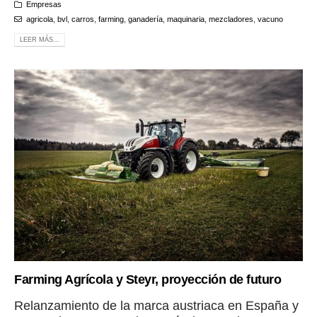
Empresas
agricola
,
bvl
,
carros
,
farming
,
ganadería
,
maquinaria
,
mezcladores
,
vacuno
LEER MÁS...
Farming Agrícola y Steyr, proyección de futuro
Relanzamiento de la marca austriaca en España y