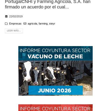
PortugalCNHI y Farming Agrícola, S.A. han
firmado un acuerdo por el cual...
22/02/2019
Empresas
agricola
,
farming
,
steyr
LEER MÁS...