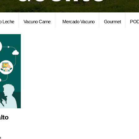
o Leche
Vacuno Carne
Mercado Vacuno
Gourmet
POD
lto
e