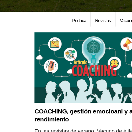
Portada
Revistas
Vacun
COACHING, gestión emocioanl y a
rendimiento
En las revistas de verano, Vacuno de élit