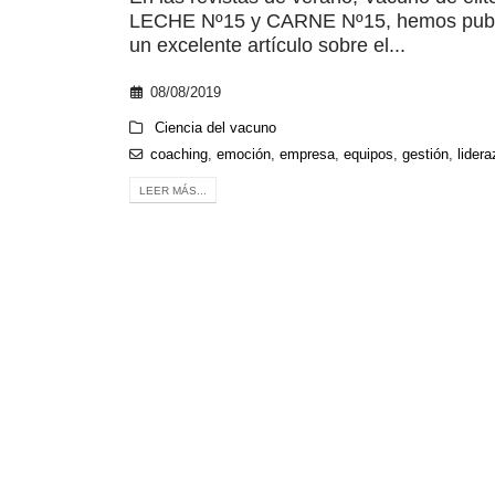
LECHE Nº15 y CARNE Nº15, hemos publ
un excelente artículo sobre el...
08/08/2019
Ciencia del vacuno
coaching
,
emoción
,
empresa
,
equipos
,
gestión
,
lider
LEER MÁS...