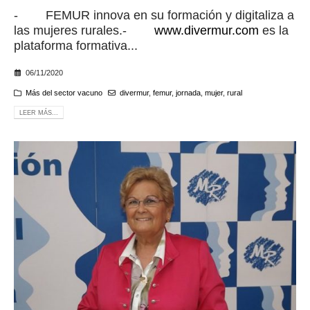
- FEMUR innova en su formación y digitaliza a
las mujeres rurales.-
www.divermur.com
es la
plataforma formativa...
06/11/2020
Más del sector vacuno
divermur
,
femur
,
jornada
,
mujer
,
rural
LEER MÁS...