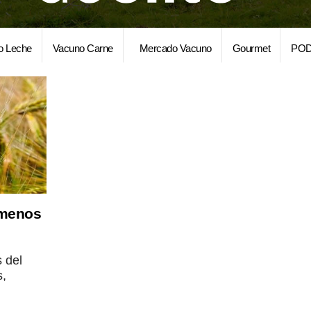
o Leche
Vacuno Carne
Mercado Vacuno
Gourmet
POD
 menos
 del
s,