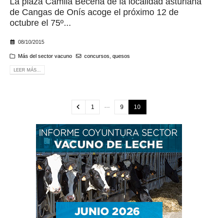
La plaza Camila Beceña de la localidad asturiana
de Cangas de Onís acoge el próximo 12 de
octubre el 75º...
08/10/2015
Más del sector vacuno
concursos
,
quesos
LEER MÁS...
…
1
9
10