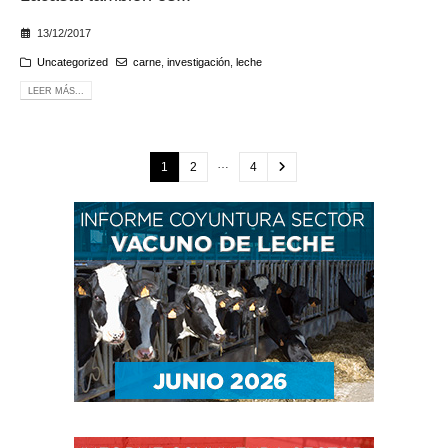
13/12/2017
Uncategorized
carne
,
investigación
,
leche
LEER MÁS...
…
1
2
4