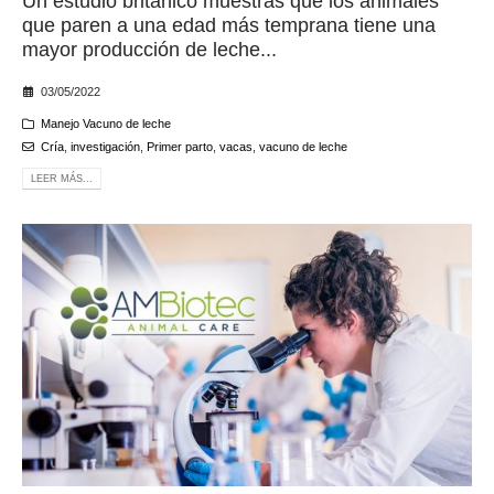
Un estudio británico muestras que los animales
que paren a una edad más temprana tiene una
mayor producción de leche...
03/05/2022
Manejo Vacuno de leche
Cría
,
investigación
,
Primer parto
,
vacas
,
vacuno de leche
LEER MÁS...