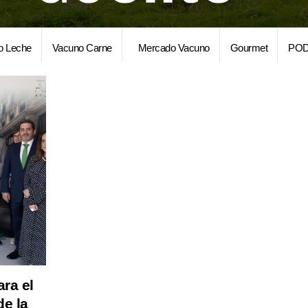
o Leche
Vacuno Carne
Mercado Vacuno
Gourmet
POD
ra el
de la