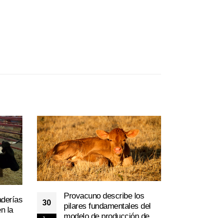
Provacuno describe los
aderías
30
pilares fundamentales del
n la
Sal
modelo de producción de