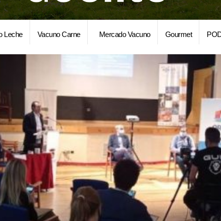
o Leche
Vacuno Carne
Mercado Vacuno
Gourmet
POD