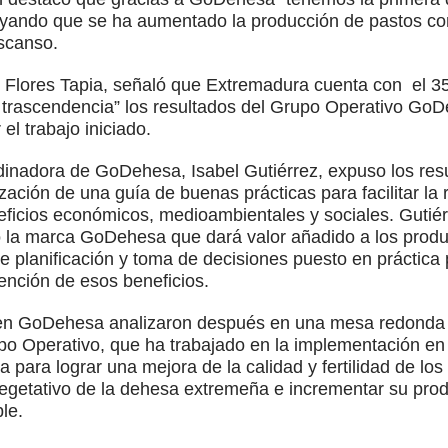
rayando que se ha aumentado la producción de pastos c
scanso.
 Flores Tapia, señaló que Extremadura cuenta con el 35
 trascendencia” los resultados del Grupo Operativo Go
el trabajo iniciado.
rdinadora de GoDehesa, Isabel Gutiérrez, expuso los res
lización de una guía de buenas prácticas para facilitar l
eficios económicos, medioambientales y sociales. Gutiér
ajo la marca GoDehesa que dará valor añadido a los prod
de planificación y toma de decisiones puesto en práctica 
btención de esos beneficios.
 en GoDehesa analizaron después en una mesa redonda 
upo Operativo, que ha trabajado en la implementación en 
 para lograr una mejora de la calidad y fertilidad de los 
egetativo de la dehesa extremeña e incrementar su produ
le.