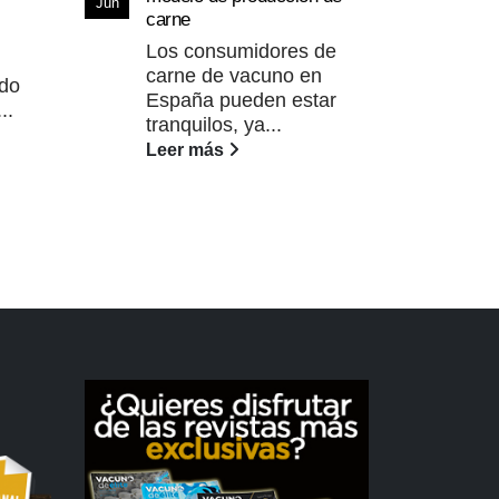
15
Jun
jorn
carne
fert
Mar
Los consumidores de
vacu
carne de vacuno en
do
ASA
España pueden estar
..
org
tranquilos, ya...
mar
Leer más
sobr
Lee