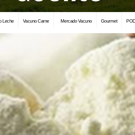
o Leche
Vacuno Carne
Mercado Vacuno
Gourmet
POD