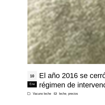
El año 2016 se cerró
10
régimen de interven
Ene
Vacuno leche
leche
,
precios