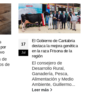
Afri
El Gobierno de Cantabria
21
s
jorn
17
destaca la mejora genética
 por
marz
Feb
en la raza Frisona de la
ivo
Jul
lech
región
s de
La a
El consejero de
os de
de 
Desarrollo Rural,
Lug
Ganadería, Pesca,
próx
Alimentación y Medio
Lee
Ambiente, Guillermo...
Leer más