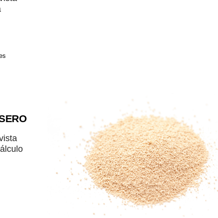
a
es
ESERO
vista
álculo