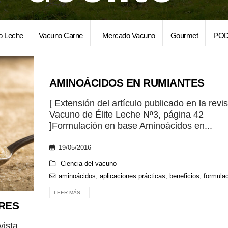
o Leche
Vacuno Carne
Mercado Vacuno
Gourmet
POD
AMINOÁCIDOS EN RUMIANTES
[ Extensión del artículo publicado en la revis
Vacuno de Élite Leche Nº3, página 42
]Formulación en base Aminoácidos en...
19/05/2016
Ciencia del vacuno
aminoácidos
,
aplicaciones prácticas
,
beneficios
,
formula
LEER MÁS...
ARES
vista