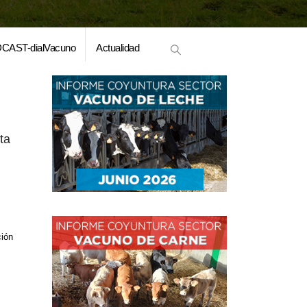
CAST-dialVacuno
Actualidad
ta
ción