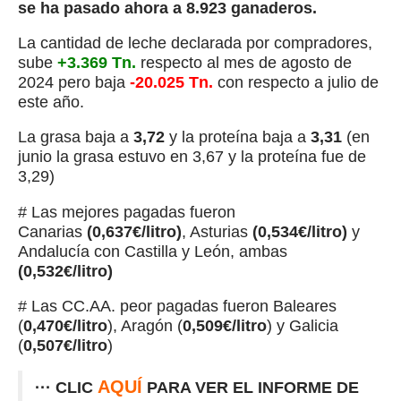
se ha pasado ahora a 8.923 ganaderos.
La cantidad de leche declarada por compradores,
sube
+3.369 Tn.
respecto al mes de agosto de
2024 pero baja
-20.025 Tn.
con respecto a julio de
este año.
La grasa baja a
3,72
y la proteína baja a
3,31
(en
junio la grasa estuvo en 3,67 y la proteína fue de
3,29)
# Las mejores pagadas fueron
Canarias
(0,637€/litro)
, Asturias
(0,534€/litro)
y
Andalucía con Castilla y León, ambas
(0,532€/litro)
# Las CC.AA. peor pagadas fueron Baleares
(
0,470€/litro
), Aragón (
0,509€/litro
) y Galicia
(
0,507€/litro
)
AQUÍ
··· CLIC
PARA VER EL INFORME DE