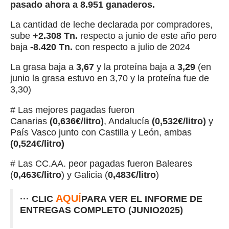
pasado ahora a 8.951 ganaderos.
La cantidad de leche declarada por compradores,
sube
+2.308 Tn.
respecto a junio de este año pero
baja
-8.420 Tn.
con respecto a julio de 2024
La grasa baja a
3,67
y la proteína baja a
3,29
(en
junio la grasa estuvo en 3,70 y la proteína fue de
3,30)
# Las mejores pagadas fueron
Canarias
(0,636€/litro)
, Andalucía
(0,532€/litro)
y
País Vasco junto con Castilla y León, ambas
(0,524€/litro)
# Las CC.AA. peor pagadas fueron Baleares
(
0,463€/litro
) y Galicia (
0,483€/litro
)
AQUÍ
··· CLIC
PARA VER EL INFORME DE
ENTREGAS COMPLETO (JUNIO2025)