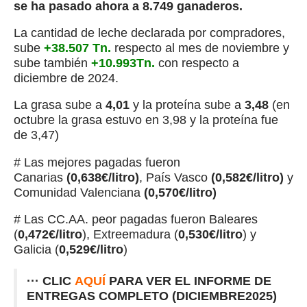
se ha pasado ahora a 8.749 ganaderos.
La cantidad de leche declarada por compradores,
sube
+38.507 Tn.
respecto al mes de noviembre y
sube también
+10.993Tn.
con respecto a
diciembre de 2024.
La grasa sube a
4,01
y la proteína sube a
3,48
(en
octubre la grasa estuvo en 3,98 y la proteína fue
de 3,47)
# Las mejores pagadas fueron
Canarias
(0,638€/litro)
, País Vasco
(0,582€/litro)
y
Comunidad Valenciana
(0,570€/litro)
# Las CC.AA. peor pagadas fueron Baleares
(
0,472€/litro
), Extreemadura (
0,530€/litro
) y
Galicia (
0,529€/litro
)
··· CLIC
AQUÍ
PARA VER EL INFORME DE
ENTREGAS COMPLETO (DICIEMBRE2025)