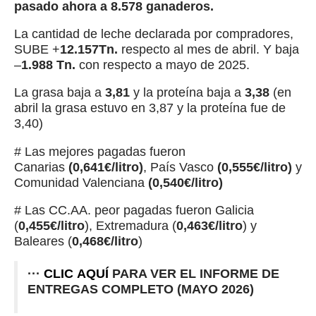
pasado ahora a 8.578 ganaderos.
La cantidad de leche declarada por compradores,
SUBE +
12.157Tn.
respecto al mes de abril. Y baja
–
1.988 Tn.
con respecto a mayo de 2025.
La grasa baja a
3,81
y la proteína baja a
3,38
(en
abril la grasa estuvo en 3,87 y la proteína fue de
3,40)
# Las mejores pagadas fueron
Canarias
(0,641€/litro)
, País Vasco
(0,555€/litro)
y
Comunidad Valenciana
(0,540€/litro)
# Las CC.AA. peor pagadas fueron Galicia
(
0,455€/litro
), Extremadura (
0,463€/litro
) y
Baleares (
0,468€/litro
)
···
CLIC AQUÍ
PARA VER EL INFORME DE
ENTREGAS COMPLETO (MAYO 2026)