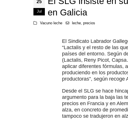
El SLG insiste en sus
25
en Galicia
Jul
Vacuno leche
leche
,
precios
El Sindicato Labrador Galleg
“Lactalis y el resto de las q
países del entorno. Según de
(Lactalis, Reny Picot, Caps
aplicar diferentes fórmulas,
produciendo en los productos
productoras”, según recoge 
Desde el SLG se hace hincap
argumento para la baja las t
precios en Francia y en Alem
alza, en concreto de promed
tampoco se tradujeron en alz