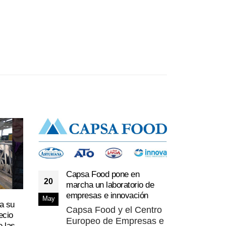
Capsa Food pone en
20
marcha un laboratorio de
empresas e innovación
May
a su
Capsa Food y el Centro
ecio
Cast
Europeo de Empresas e
e las