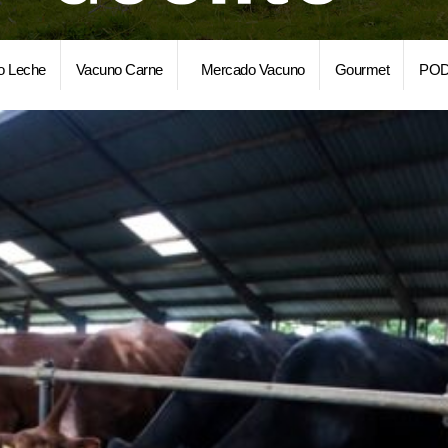
o Leche
Vacuno Carne
Mercado Vacuno
Gourmet
POD