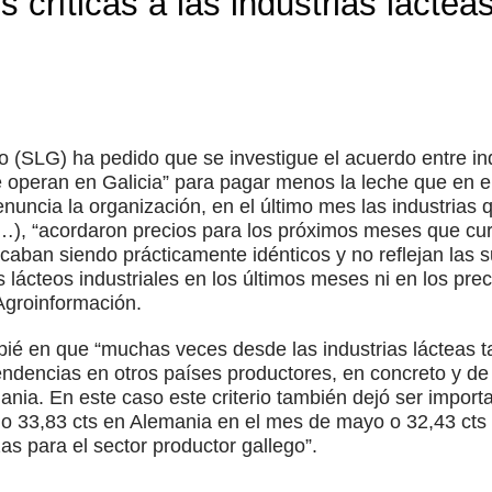
 críticas a las industrias láctea
o (SLG) ha pedido que se investigue el acuerdo entre in
ue operan en Galicia” para pagar menos la leche que en el
nuncia la organización, en el último mes las industrias
a…), “acordaron precios para los próximos meses que c
 acaban siendo prácticamente idénticos y no reflejan las 
 lácteos industriales en los últimos meses ni en los pr
Agroinformación.
ié en que “muchas veces desde las industrias lácteas 
endencias en otros países productores, en concreto y d
ania. En este caso este criterio también dejó ser import
io 33,83 cts en Alemania en el mes de mayo o 32,43 cts
as para el sector productor gallego”.