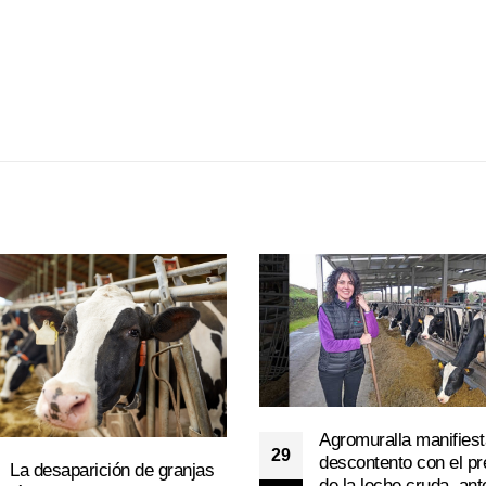
Agromuralla manifiest
29
descontento con el pr
La desaparición de granjas
de la leche cruda, ant