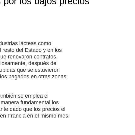
s por los bajos precios
dustrias lácteas como
 resto del Estado y en los
 que renovaron contratos
uriosamente, después de
subidas que se estuvieron
ecios pagados en otras zonas
también se emplea el
e manera fundamental los
ante dado que los precios el
 en Francia en el mismo mes,