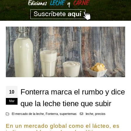
Fonterra marca el rumbo y dice
10
Mar
que la leche tiene que subir
El mercado de la leche
,
Fonterra
,
supertemas
leche
,
precios
En un mercado global como el lácteo, es