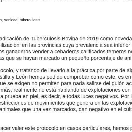
a
,
sanidad
,
tuberculosis
adicación de Tuberculosis Bovina de 2019 como novedad
bilización’ en las provincias cuya prevalencia sea inferio
los ganaderos vender a cebaderos calificados terneros 
las que se hayan marcado un pequeño porcentaje de ani
ocolo, y tratando de llevarlo a la práctica por parte de
illa y León hemos podido comprobar como este, es en l
 que se exigen no permiten para nada salirse del guión a
emás, realmente no está hablando de explotaciones con p
 prueba en piel, es decir, a todas luces negativos. Por 
estricciones de movimientos que genera en las explotac
de animales que una vez marcados, dan negativo en el cul
 hacer valer este protocolo en casos particulares, hemo