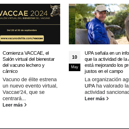
Comienza VACCAE, el
UPA señala en un inf
10
Salón virtual del bienestar
que la actividad de la
del vacuno lechero y
está mejorando los pr
May
cárnico
justos en el campo
Vacuno de élite estrena
La organización ag
un nuevo evento virtual,
UPA
ha valorado la
Vaccae'24, que se
actividad sancionad
centrará...
Leer más
Leer más