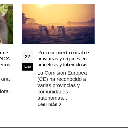
Reconocimiento oficial de
orme
Y si
22
03
provincias y regiones en
 AICA
mac
brucelosis y tuberculosis
ecios
se m
Ene
Feb
gan
La Comisión Europea
raria
Jos
(CE) ha reconocido a
Her
varias provincias y
ora...
Est
comunidades
Uni
autónomas...
Lee
Leer más