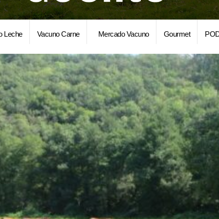
o Leche
Vacuno Carne
Mercado Vacuno
Gourmet
POD