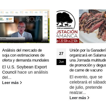
Análisis del mercado de
Unión por la Ganader
27
soja con estimaciones de
organizará en Salam
oferta y demanda mundiales
una Jornada multitudi
Jun
de promoción y degus
El
U.S. Soybean Export
de carne de vacuno
Council
hace un análisis
El evento, que se
del...
celebrará el sábad
Leer más
de julio, pretende
realzar...
Leer más