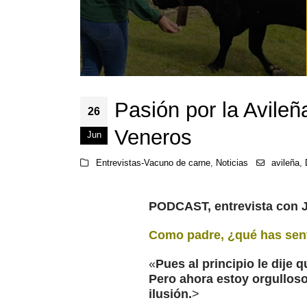
Pasión por la Avileñ
26
Veneros
Jun
Entrevistas-Vacuno de carne
,
Noticias
avileña
,
PODCAST, entrevista con 
Como padre, ¿qué has senti
«
Pues al principio le dije 
Pero ahora estoy orgulloso 
ilusión.
>