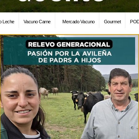
o Leche
Vacuno Carne
Mercado Vacuno
Gourmet
POD