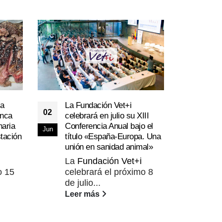
ía
La Fundación Vet+i
El c
02
07
anca
celebrará en julio su XIII
enca
naria
Conferencia Anual bajo el
a un
Jun
Ago
tación
título «España-Europa. Una
Las 
unión en sanidad animal»
afe
La
Fundación Vet+i
hete
o 15
celebrará el próximo 8
Lee
de julio...
Leer más