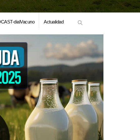
CAST-dialVacuno
Actualidad