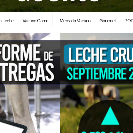
o Leche
Vacuno Carne
Mercado Vacuno
Gourmet
POD