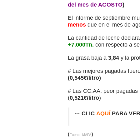
del mes de AGOSTO
)
El informe de septiembre mu
menos
que en el mes de ag
La cantidad de leche declar
+
7.000Tn.
con respecto a s
La grasa baja a
3,84
y la pro
# Las mejores pagadas fuer
(0,545€/litro)
# Las CC.AA. peor pagadas f
(
0,521€/litro
)
··· CLIC
AQUÍ
PARA VER
(
)
Fuente: MAPA