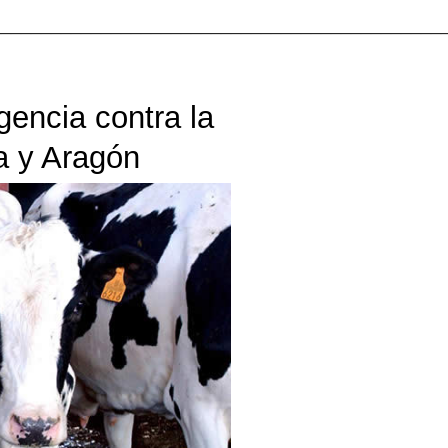
_____________________________________________
encia contra la
a y Aragón