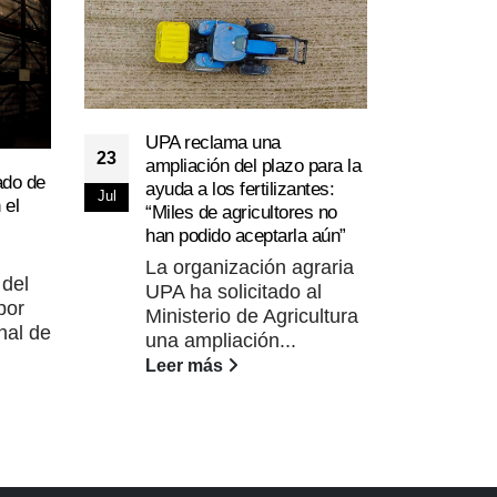
UPA reclama una
El p
23
05
ampliación del plazo para la
crud
ado de
ayuda a los fertilizantes:
0,48
Jul
Jun
 el
“Miles de agricultores no
La 
han podido aceptarla aún”
de 
La organización agraria
Gan
 del
UPA ha solicitado al
Cin
por
Ministerio de Agricultura
dep
nal de
una ampliación...
Dire
Leer más
Lee