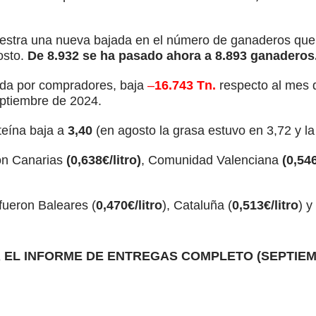
estra una nueva bajada en el número de ganaderos que 
osto.
De 8.932 se ha pasado ahora a 8.893 ganaderos
ada por compradores, baja
–
16.743 Tn.
respecto al mes 
eptiembre de 2024.
teína baja a
3,40
(en agosto la grasa estuvo en 3,72 y la
on Canarias
(0,638€/litro)
, Comunidad Valenciana
(0,546
ueron Baleares (
0,470€/litro
), Cataluña (
0,513€/litro
) y
 EL INFORME DE ENTREGAS COMPLETO (SEPTIEM