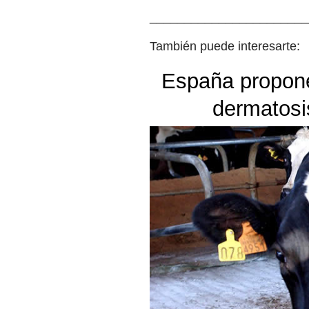
_______________________
También puede interesarte:
España propone
dermatosi