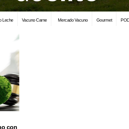
o Leche
Vacuno Carne
Mercado Vacuno
Gourmet
POD
no con