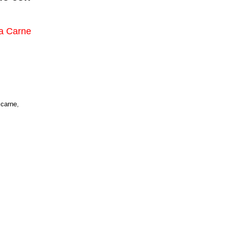
la Carne
,
carne
,