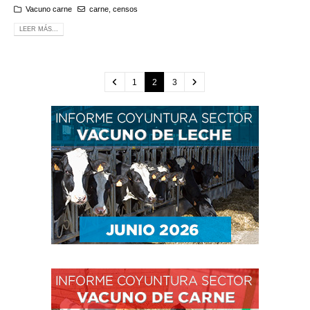
Vacuno carne
carne
,
censos
LEER MÁS...
1
2
3