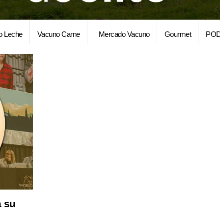
o Leche
Vacuno Carne
Mercado Vacuno
Gourmet
POD
a su