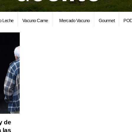
o Leche
Vacuno Carne
Mercado Vacuno
Gourmet
POD
 y de
 las