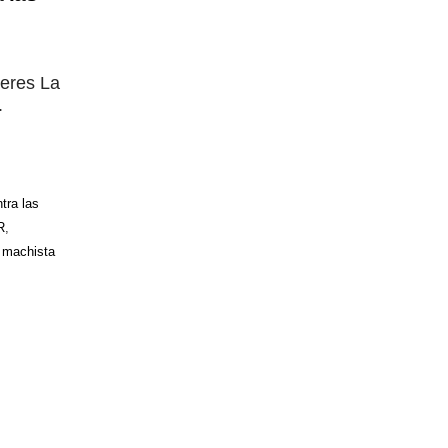
jeres La
.
tra las
R
,
 machista